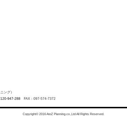
ンニング）
0120-947-288
FAX：097-574-7372
Copyright© 2016 AtoZ Planning.co.,Ltd All Rights Reserved.