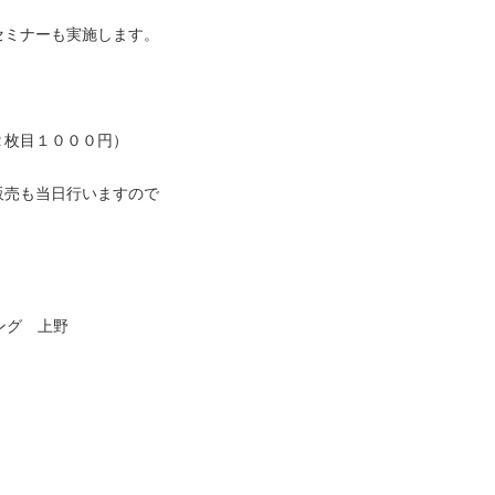
セミナーも実施します。
！
２枚目１０００円）
販売も当日行いますので
ング 上野