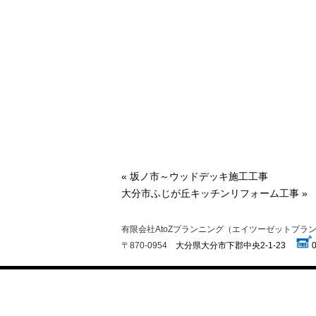
« 坂ノ市～ウッドデッキ施工工事
大分市ふじが丘キッチンリフォーム工事 »
有限会社AtoZプランニング（エイツーゼットプラ
〒870-0954
大分県大分市下郡中央2-1-23