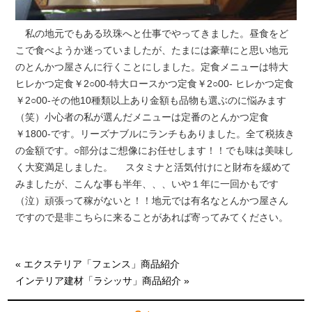
私の地元でもある玖珠へと仕事でやってきました。昼食をど
こで食べようか迷っていましたが、たまには豪華にと思い地元
のとんかつ屋さんに行くことにしました。定食メニューは特大
ヒレかつ定食￥2○00-特大ロースかつ定食￥2○00- ヒレかつ定食
￥2○00-その他10種類以上あり金額も品物も選ぶのに悩みます
（笑）小心者の私が選んだメニューは定番のとんかつ定食
￥1800-です。リーズナブルにランチもありました。全て税抜き
の金額です。○部分はご想像にお任せします！！でも味は美味し
く大変満足しました。 スタミナと活気付けにと財布を緩めて
みましたが、こんな事も半年、、、いや１年に一回かもです
（泣）頑張って稼がないと！！地元では有名なとんかつ屋さん
ですので是非こちらに来ることがあれば寄ってみてください。
« エクステリア「フェンス」商品紹介
インテリア建材「ラシッサ」商品紹介 »