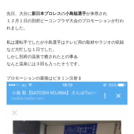
先日、大分に
新日本プロレス
の
小島聡選手
が来県され
１２月１日の別府ビーコンプラザ大会のプロモーションが行わ
れました。
私は運転手でしたが小島選手はテレビ局の取材やラジオの収録
など大忙しな１日でした。
しかし別府の温泉で癒されたとの事♨
なんと温泉には３回も入ったそうです。
プロモーションの最後はビタミン注射💉